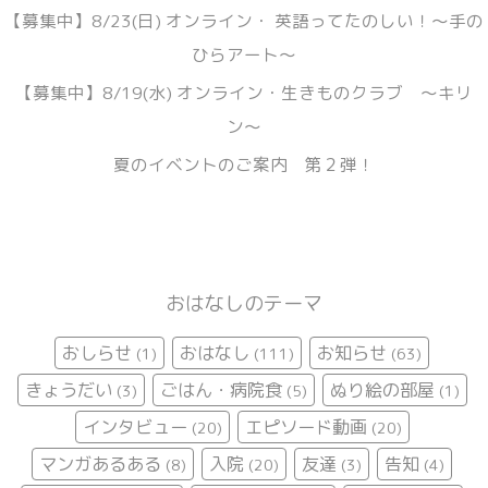
【募集中】8/23(日) オンライン・ 英語ってたのしい！〜手の
ひらアート〜
【募集中】8/19(水) オンライン・生きものクラブ 〜キリ
ン〜
夏のイベントのご案内 第２弾！
おはなしのテーマ
おしらせ
おはなし
お知らせ
(1)
(111)
(63)
きょうだい
ごはん・病院食
ぬり絵の部屋
(3)
(5)
(1)
インタビュー
エピソード動画
(20)
(20)
マンガあるある
入院
友達
告知
(8)
(20)
(3)
(4)